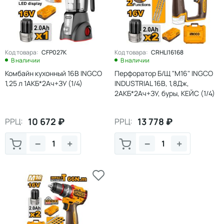
Код товара:
CFP027K
Код товара:
CRHLI16168
В наличии
В наличии
Комбайн кухонный 16В INGCO
Перфоратор Б/Щ "M16" INGCO
1,25 л 1АКБ*2Ач+ЗУ (1/4)
INDUSTRIAL 16В, 1,8Дж,
2АКБ*2Ач+ЗУ, буры, КЕЙС (1/4)
10 672
₽
13 778
₽
РРЦ:
РРЦ:
−
+
−
+