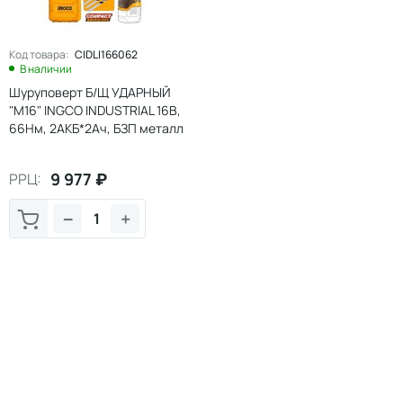
Код товара:
CIDLI166062
В наличии
Шуруповерт Б/Щ УДАРНЫЙ
"М16" INGCO INDUSTRIAL 16В,
66Нм, 2АКБ*2Ач, БЗП металл
13мм, КЕЙС (1/5)
9 977
₽
РРЦ:
−
+