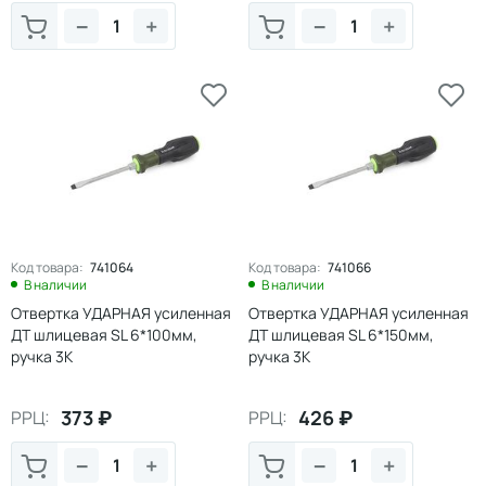
−
+
−
+
Код товара:
741064
Код товара:
741066
В наличии
В наличии
Отвертка УДАРНАЯ усиленная
Отвертка УДАРНАЯ усиленная
ДТ шлицевая SL 6*100мм,
ДТ шлицевая SL 6*150мм,
ручка 3К
ручка 3К
373
₽
426
₽
РРЦ:
РРЦ:
−
+
−
+