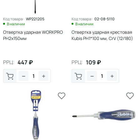
Код товара:
WP221205
Код товара:
02-08-5110
В наличии
В наличии
Отвертка ударная WORKPRO
Отвертка ударная крестовая
РН2х150мм
Kubis PH1*100 мм, CrV (12/180)
447
₽
109
₽
РРЦ:
РРЦ:
−
+
−
+