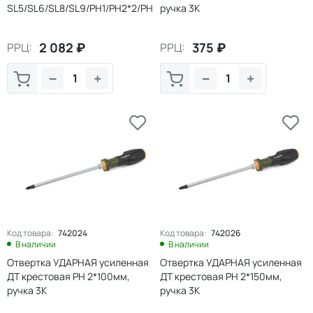
SL5/SL6/SL8/SL9/PH1/PH2*2/PH
ручка 3К
3/PH4/H4/H5/H6/H8
2 082
₽
375
₽
РРЦ:
РРЦ:
−
+
−
+
Код товара:
742024
Код товара:
742026
В наличии
В наличии
Отвертка УДАРНАЯ усиленная
Отвертка УДАРНАЯ усиленная
ДТ крестовая PH 2*100мм,
ДТ крестовая PH 2*150мм,
ручка 3К
ручка 3К