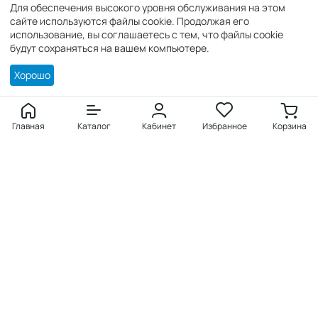
Для обеспечения высокого уровня обслуживания на этом
zakaz@super-instrument.ru
сайте используются файлы cookie. Продолжая его
использование, вы соглашаетесь с тем, что файлы cookie
г. Симферополь,
будут сохраняться на вашем компьютере.
Хорошо
Покупателю
Войти
Главная
Каталог
Кабинет
Избранное
Корзина
Создать учетную запись
Заказы
Избранное
Продукция
Каталог товаров
Бренды