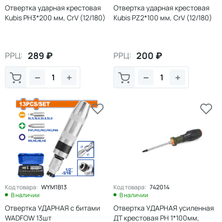
Отвертка ударная крестовая
Отвертка ударная крестовая
Kubis PH3*200 мм, CrV (12/180)
Kubis PZ2*100 мм, CrV (12/180)
289
₽
200
₽
РРЦ:
РРЦ:
−
+
−
+
Код товара:
WYM1B13
Код товара:
742014
В наличии
В наличии
Отвертка УДАРНАЯ с битами
Отвертка УДАРНАЯ усиленная
WADFOW 13шт
ДТ крестовая PH 1*100мм,