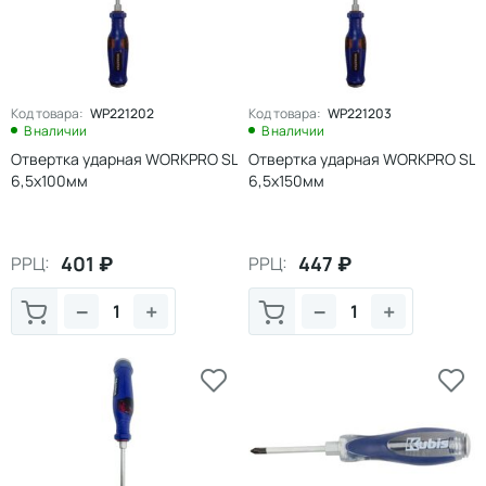
Код товара:
WP221202
Код товара:
WP221203
В наличии
В наличии
Отвертка ударная WORKPRO SL
Отвертка ударная WORKPRO SL
6,5х100мм
6,5х150мм
401
₽
447
₽
РРЦ:
РРЦ:
−
+
−
+