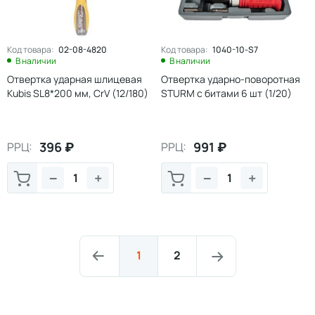
Код товара:
02-08-4820
Код товара:
1040-10-S7
В наличии
В наличии
Отвертка ударная шлицевая
Отвертка ударно-поворотная
Kubis SL8*200 мм, CrV (12/180)
STURM с битами 6 шт (1/20)
396
₽
991
₽
РРЦ:
РРЦ:
−
+
−
+
1
2