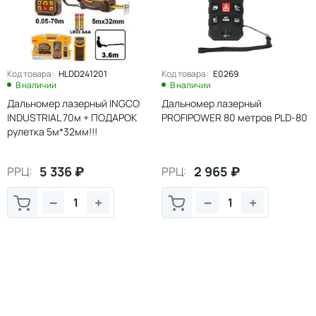
Код товара:
HLDD241201
Код товара:
E0269
В наличии
В наличии
Дальномер лазерный INGCO
Дальномер лазерный
INDUSTRIAL 70м + ПОДАРОК
PROFIPOWER 80 метров PLD-80
рулетка 5м*32мм!!!
5 336
₽
2 965
₽
РРЦ:
РРЦ:
−
+
−
+