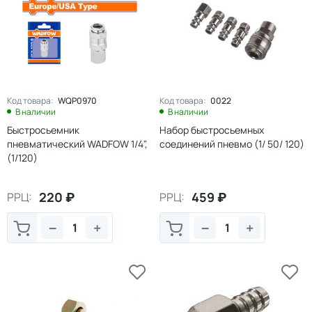
Код товара:
WQP0970
Код товара:
0022
В наличии
В наличии
Быстросьемник
Набор быстросьемных
пневматический WADFOW 1/4",
соединений пневмо (1/ 50/ 120)
(1/120)
220
₽
459
₽
РРЦ:
РРЦ:
−
+
−
+