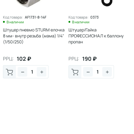
Код товара:
AF1731-8-14F
Код товара:
0373
В наличии
В наличии
Штуцер пневмо STURM елочка
Штуцер/Гайка
8 мм- внутр резьба (мама) 1/4"
ПРОФЕССИОНАЛ к баллону
(1/50/250)
пропан
102
₽
190
₽
РРЦ:
РРЦ:
−
+
−
+