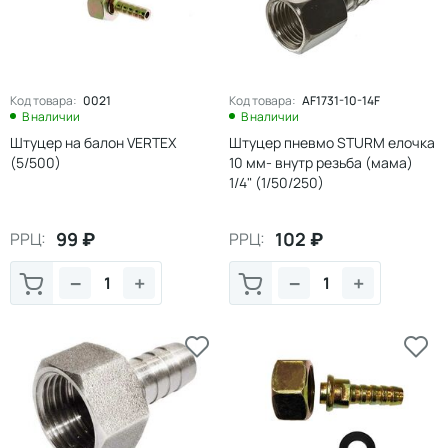
Код товара:
0021
Код товара:
AF1731-10-14F
В наличии
В наличии
Штуцер на балон VERTEX
Штуцер пневмо STURM елочка
(5/500)
10 мм- внутр резьба (мама)
1/4" (1/50/250)
99
₽
102
₽
РРЦ:
РРЦ:
−
+
−
+