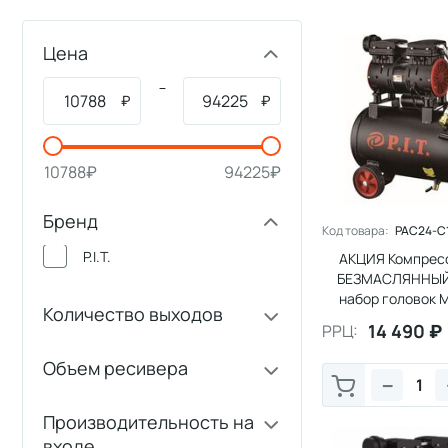
Цена
–
₽
₽
10788
₽
94225
₽
Бренд
Код товара:
PAC24-C1
P.I.T.
АКЦИЯ Компрессо
БЕЗМАСЛЯННЫЙ 
набор головок M
Количество выходов
14 490
₽
РРЦ:
Объем ресивера
−
Производительность на
входе