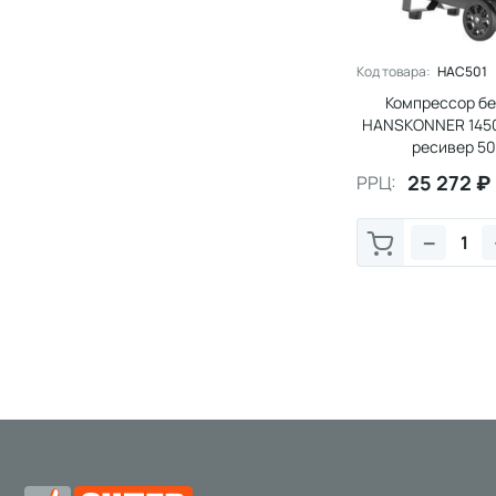
Код товара:
HAC501
Компрессор б
HANSKONNER 1450
ресивер 50
25 272
₽
РРЦ:
−