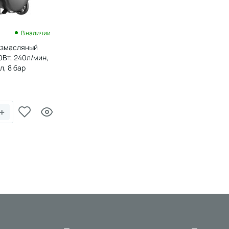
В наличии
езмасляный
Вт, 240л/мин,
л, 8 бар
+