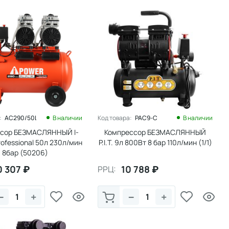
:
AC290/50LF
В наличии
Код товара:
PAC9-C
В наличии
сор БЕЗМАСЛЯННЫЙ I-
Компрессор БЕЗМАСЛЯННЫЙ
ofessional 50л 230л/мин
P.I.T. 9л 800Вт 8 бар 110л/мин (1/1)
8бар (50206)
0 307
₽
10 788
₽
РРЦ:
−
+
−
+