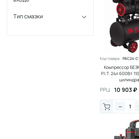
Тип смазки
Код товара:
PAC24-C
Компрессор БЕ
P.I.T. 24л 600Вт 11
цилиндра)
10 903
₽
РРЦ:
−