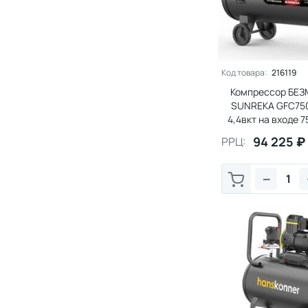
Код товара:
216119
Компрессор БЕ
SUNREKA GFC750
4,4вкт на входе 
94 225
₽
РРЦ:
−