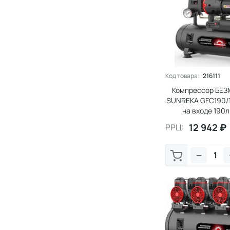
Код товара:
216111
Компрессор БЕ
SUNREKA GFC190/1
на входе 190
12 942
₽
РРЦ:
−