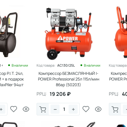
 + MXT-94-SET
В наличии
Код товара:
AC130/25LF
В наличии
Код товара
р P.I.T. 24л,
Компрессор БЕЗМАСЛЯННЫЙ I-
Компрес
+ в подарок
POWER Professional 25л 115л/мин
POWER Pr
axPiler 94шт
8бар (50203)
19 206
₽
4
РРЦ:
РРЦ:
+
−
+