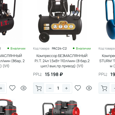
1
В наличии
Код товара:
PAC24-C2
В наличии
Код товара
ЗМАСЛЯННЫЙ
Компрессор БЕЗМАСЛЯННЫЙ
Компр
0л/мин (8бар, 2
P.I.T. 24л 1,5кВт 110л/мин (8 бар,2
STURM "П
 (1/1)
цил,1 вых,пр.привод) (1/1)
м (
Б
15 198
₽
19
РРЦ:
РРЦ:
+
−
+