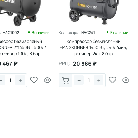
:
HAC1002
В наличии
Код товара:
HAC241
В наличии
рессор безмасляный
Компрессор безмасляный
NNER 2*1450Вт, 500л/
HANSKONNER 1450 Вт, 240л/мин,
 ресивер 100л, 8 бар
ресивер 24л, 8 бар
9 467
₽
20 986
₽
РРЦ:
−
+
−
+