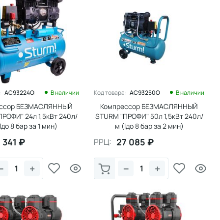
:
AC93224OL
В наличии
Код товара:
AC93250OL
В наличии
ессор БЕЗМАСЛЯННЫЙ
Компрессор БЕЗМАСЛЯННЫЙ
РОФИ" 24л 1,5кВт 240л/
STURM "ПРОФИ" 50л 1,5кВт 240л/
lдо 8 бар за 1 мин)
м (lдо 8 бар за 2 мин)
ЕСШУМНЫЙ (1/1)
БЕСШУМНЫЙ(1/1)
 341
₽
27 085
₽
РРЦ:
−
+
−
+