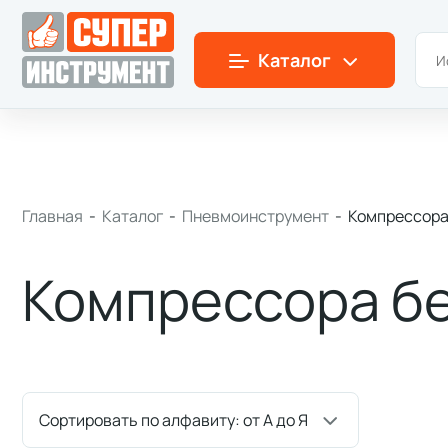
Симферополь
+7(978)
180-58-58
Пн-Пт: 9:00-18:00
Каталог
Главная
-
Каталог
-
Пневмоинструмент
-
Компрессора
Компрессора б
Сортировать по алфавиту: от А до Я