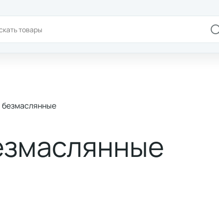
+7(978)180-58-58
Доставка и оплата
Брен
 безмаслянные
езмаслянные