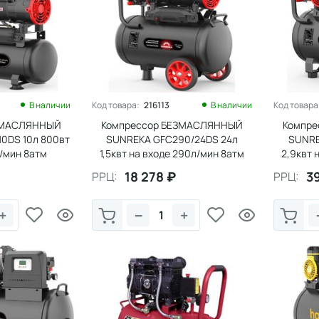
В наличии
Код товара:
216113
В наличии
Код товара
ЗМАСЛЯННЫЙ
Компрессор БЕЗМАСЛЯННЫЙ
Компр
0DS 10л 800вт
SUNREKA GFC290/24DS 24л
SUNRE
л/мин 8атм
1,5квт на входе 290л/мин 8атм
2,9квт 
18 278
₽
3
РРЦ:
РРЦ:
+
−
+