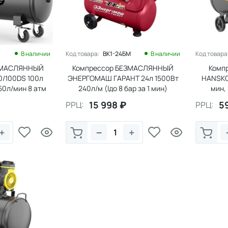
В наличии
Код товара:
ВК1-24БМ
В наличии
Код товара
ЗМАСЛЯННЫЙ
Компрессор БЕЗМАСЛЯННЫЙ
Комп
/100DS 100л
ЭНЕРГОМАШ ГАРАНТ 24л 1500Вт
HANSKO
750л/мин 8 атм
240л/м (lдо 8 бар за 1 мин)
мин,
БЕСШУМНЫЙ
15 998
₽
5
РРЦ:
РРЦ:
+
−
+