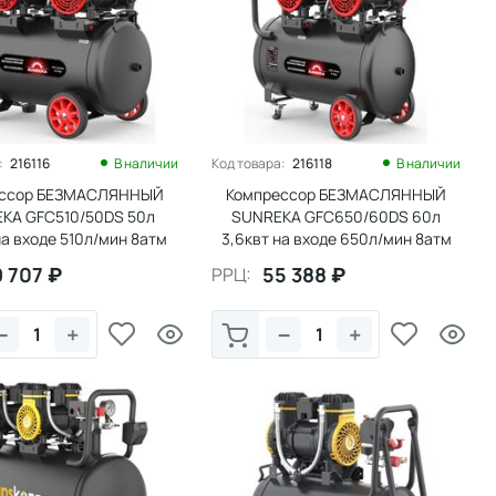
:
216116
В наличии
Код товара:
216118
В наличии
ессор БЕЗМАСЛЯННЫЙ
Компрессор БЕЗМАСЛЯННЫЙ
KA GFC510/50DS 50л
SUNREKA GFC650/60DS 60л
на входе 510л/мин 8атм
3,6квт на входе 650л/мин 8атм
9 707
₽
55 388
₽
РРЦ:
−
+
−
+