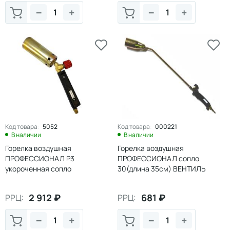
−
+
−
+
Код товара:
5052
Код товара:
000221
В наличии
В наличии
Горелка воздушная
Горелка воздушная
ПРОФЕССИОНАЛ Р3
ПРОФЕССИОНАЛ сопло
укороченная сопло
30(длина 35см) ВЕНТИЛЬ
40мм(длина 25см) ВЕНТИЛЬ
PRO-серия
2 912
₽
681
₽
РРЦ:
РРЦ:
−
+
−
+