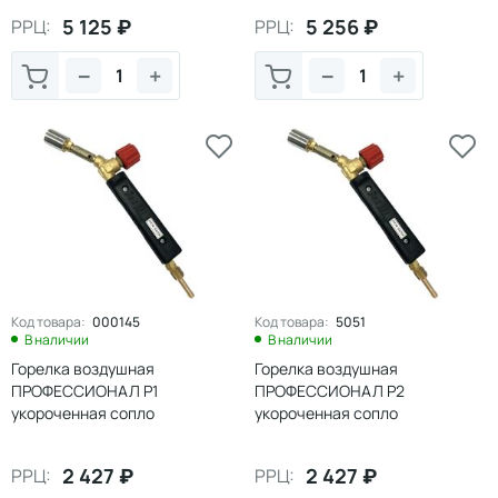
5 125
₽
5 256
₽
РРЦ:
РРЦ:
−
+
−
+
Код товара:
000145
Код товара:
5051
В наличии
В наличии
Горелка воздушная
Горелка воздушная
ПРОФЕССИОНАЛ Р1
ПРОФЕССИОНАЛ Р2
укороченная сопло
укороченная сопло
20мм(длина 25см) ВЕНТИЛЬ
25мм(длина 25см) ВЕНТИЛЬ
PRO-серия
PRO-серия
2 427
₽
2 427
₽
РРЦ:
РРЦ: