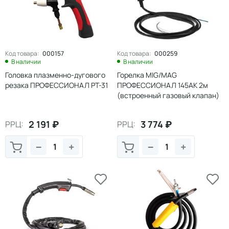
Код товара:
000157
Код товара:
000259
В наличии
В наличии
Головка плазменно-дугового
Горелка MIG/MAG
резака ПРОФЕССИОНАЛ РТ-31
ПРОФЕССИОНАЛ 145АК 2м
(встроенный газовый клапан)
2 191
₽
3 774
₽
РРЦ:
РРЦ:
−
+
−
+