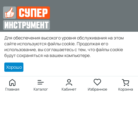
Для обеспечения высокого уровня обслуживания на этом
zakaz@super-instrument.ru
сайте используются файлы cookie. Продолжая его
использование, вы соглашаетесь с тем, что файлы cookie
г. Симферополь,
будут сохраняться на вашем компьютере.
Хорошо
Покупателю
Войти
Главная
Каталог
Кабинет
Избранное
Корзина
Создать учетную запись
Заказы
Избранное