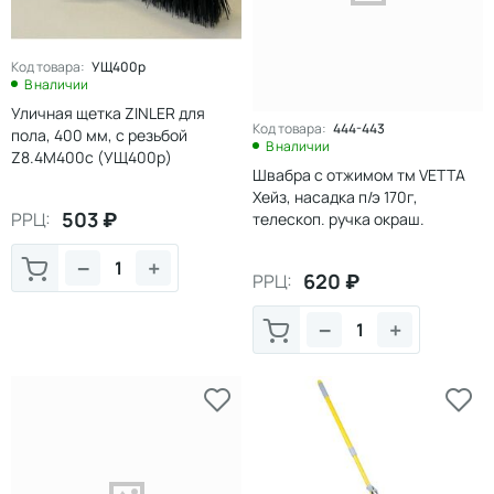
Код товара:
УЩ400р
В наличии
Уличная щетка ZINLER для
Код товара:
444-443
пола, 400 мм, с резьбой
В наличии
Z8.4M400c (УЩ400р)
Швабра с отжимом тм VETTA
Хейз, насадка п/э 170г,
503
₽
РРЦ:
телескоп. ручка окраш.
металл, 77-130см
−
+
620
₽
РРЦ:
−
+