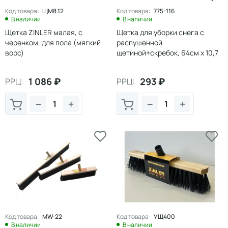
Код товара:
ЩМ8.12
Код товара:
775-116
В наличии
В наличии
Щетка ZINLER малая, с
Щетка для уборки снега с
черенком, для пола (мягкий
распушенной
ворс)
щетиной+скребок, 64см x 10,7
NEW GALAXY
1 086
₽
293
₽
РРЦ:
РРЦ:
−
+
−
+
Код товара:
MW-22
Код товара:
УЩ400
В наличии
В наличии