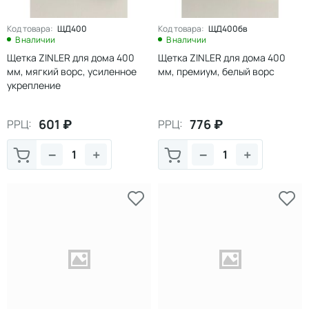
Код товара:
ЩД400
Код товара:
ЩД400бв
В наличии
В наличии
Щетка ZINLER для дома 400
Щетка ZINLER для дома 400
мм, мягкий ворс, усиленное
мм, премиум, белый ворс
укрепление
601
₽
776
₽
РРЦ:
РРЦ:
−
+
−
+