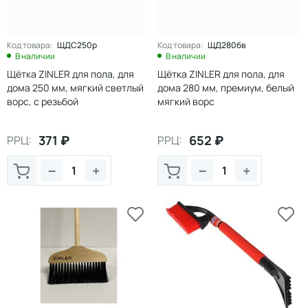
Код товара:
ЩДС250р
Код товара:
ЩД280бв
В наличии
В наличии
Щётка ZINLER для пола, для
Щётка ZINLER для пола, для
дома 250 мм, мягкий светлый
дома 280 мм, премиум, белый
ворс, с резьбой
мягкий ворс
371
₽
652
₽
РРЦ:
РРЦ:
−
+
−
+