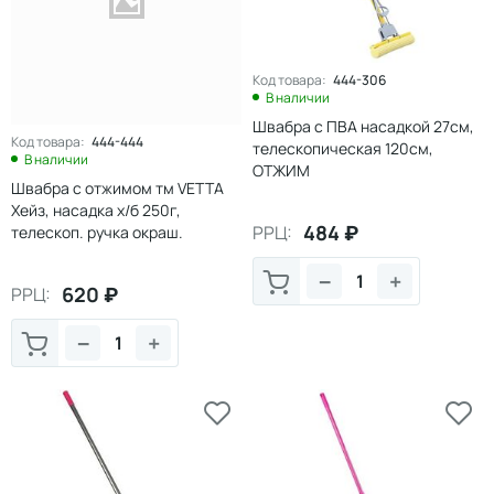
Код товара:
444-306
В наличии
Швабра с ПВА насадкой 27см,
Код товара:
444-444
телескопическая 120см,
В наличии
ОТЖИМ
Швабра с отжимом тм VETTA
Хейз, насадка х/б 250г,
484
₽
РРЦ:
телескоп. ручка окраш.
металл, 77-130см
−
+
620
₽
РРЦ:
−
+