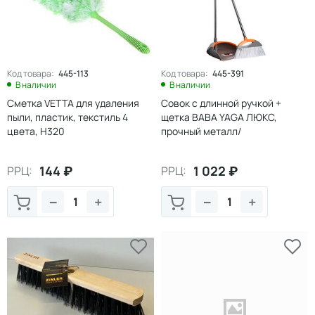
Код товара:
445-113
Код товара:
445-391
В наличии
В наличии
Сметка VETTA для удаления
Совок с длинной ручкой +
пыли, пластик, текстиль 4
щетка BABA YAGA ЛЮКС,
цвета, H320
прочный металл/
ударопрочный пластик
144
₽
1 022
₽
РРЦ:
РРЦ:
−
+
−
+