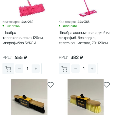
Код товара:
444-269
Код товара:
444-368
В наличии
В наличии
Швабра
Швабра эконом с насадкой из
телескопическая120см,
микрофиб. без подкл.,
микрофибра БУКЛИ
телескоп., металл, 70-120см,
насадка 50г VETTA
455
₽
382
₽
РРЦ:
РРЦ:
−
+
−
+