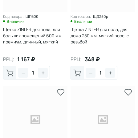
Код товара:
ЩП600
Код товара:
ЩД250р
В наличии
В наличии
Щётка ZINLER для пола, для
Щётка ZINLER для пола, для
больших помещений 600 мм,
дома 250 мм, мягкий ворс, с
премиум, длинный, мягкий
резьбой
ворс
1 167
₽
348
₽
РРЦ:
РРЦ:
−
+
−
+