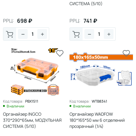
СИСТЕМА (5/10)
698
₽
741
₽
РРЦ:
РРЦ:
−
+
−
+
Код товара:
PBX1511
Код товара:
WTB8341
В наличии
В наличии
Органайзер INGCO
Органайзер WADFOW
370*290*65мм, МОДУЛЬНАЯ
180*165*50 мм 6 отделений
СИСТЕМА (5/10)
прозрачный (1/4)