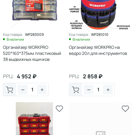
Код товара:
WP283009
Код товара:
WP281010
В наличии
В наличии
Органайзер WORKPRO
Органайзер WORKPRO на
520*160*375мм пластиковый
ведро 20л для инструментов
38 выдвижных ящичков
4 952
₽
2 858
₽
РРЦ:
РРЦ:
−
+
−
+