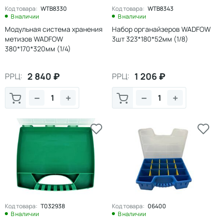
Код товара:
WTB8330
Код товара:
WTB8343
В наличии
В наличии
Модульная система хранения
Набор органайзеров WADFOW
метизов WADFOW
3шт 323*180*52мм (1/8)
380*170*320мм (1/4)
2 840
₽
1 206
₽
РРЦ:
РРЦ:
−
+
−
+
Код товара:
Т032938
Код товара:
06400
В наличии
В наличии