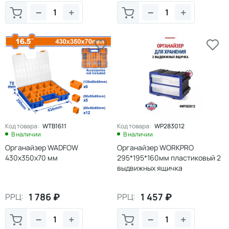
−
+
−
+
Код товара:
WTB1611
Код товара:
WP283012
В наличии
В наличии
Органайзер WADFOW
Органайзер WORKPRO
430х350х70 мм
295*195*160мм пластиковый 2
выдвижных ящичка
1 786
₽
1 457
₽
РРЦ:
РРЦ:
−
+
−
+