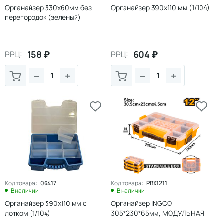
Органайзер 330х60мм без
Органайзер 390х110 мм (1/104)
перегородок (зеленый)
158
₽
604
₽
РРЦ:
РРЦ:
−
+
−
+
Код товара:
06417
Код товара:
PBX1211
В наличии
В наличии
Органайзер 390х110 мм с
Органайзер INGCO
лотком (1/104)
305*230*65мм, МОДУЛЬНАЯ