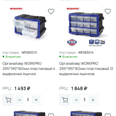
Код товара:
WP283013
Код товара:
WP283014
В наличии
В наличии
Органайзер WORKPRO
Органайзер WORKPRO
295*195*160мм пластиковый 4
295*195*160мм пластиковый 12
выдвижных ящичка
выдвижных ящичков
1 493
₽
1 848
₽
РРЦ:
РРЦ:
−
+
−
+