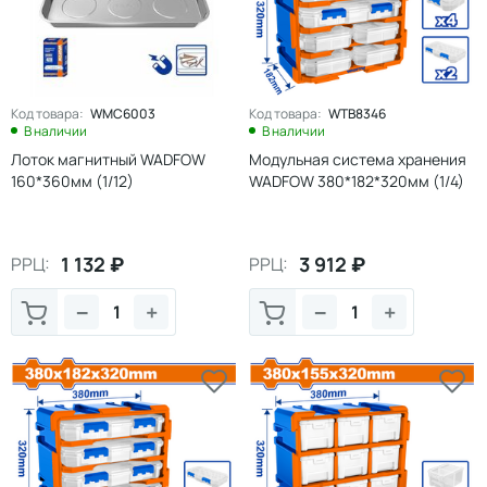
Код товара:
WMC6003
Код товара:
WTB8346
В наличии
В наличии
Лоток магнитный WADFOW
Модульная система хранения
160*360мм (1/12)
WADFOW 380*182*320мм (1/4)
1 132
₽
3 912
₽
РРЦ:
РРЦ:
−
+
−
+