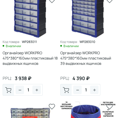
Код товара:
WP283011
Код товара:
WP283010
В наличии
В наличии
Органайзер WORKPRO
Органайзер WORKPRO
475*380*160мм пластиковый 18
475*380*160мм пластиковый
выдвижных ящичков
39 выдвижных ящичков
3 938
₽
4 390
₽
РРЦ:
РРЦ:
−
+
−
+