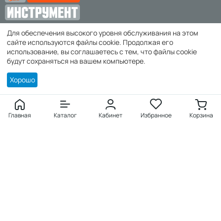
Для обеспечения высокого уровня обслуживания на этом
zakaz@super-instrument.ru
сайте используются файлы cookie. Продолжая его
использование, вы соглашаетесь с тем, что файлы cookie
г. Симферополь,
будут сохраняться на вашем компьютере.
Хорошо
Покупателю
Войти
Главная
Каталог
Кабинет
Избранное
Корзина
Создать учетную запись
Заказы
Избранное
Продукция