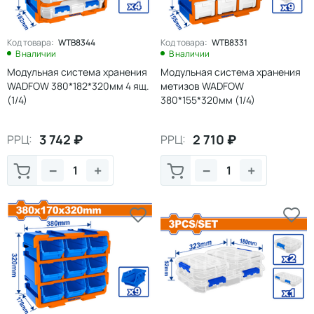
Код товара:
WTB8344
Код товара:
WTB8331
В наличии
В наличии
Модульная система хранения
Модульная система хранения
WADFOW 380*182*320мм 4 ящ.
метизов WADFOW
(1/4)
380*155*320мм (1/4)
3 742
₽
2 710
₽
РРЦ:
РРЦ:
−
+
−
+