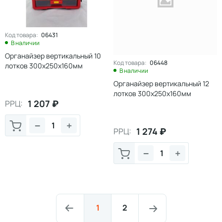
Код товара:
06431
В наличии
Органайзер вертикальный 10
Код товара:
06448
лотков 300х250х160мм
В наличии
Органайзер вертикальный 12
лотков 300х250х160мм
1 207
₽
РРЦ:
−
+
1 274
₽
РРЦ:
−
+
1
2