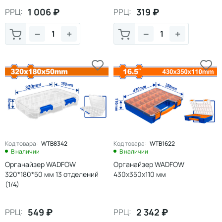
1 006
₽
319
₽
РРЦ:
РРЦ:
−
+
−
+
Код товара:
WTB8342
Код товара:
WTB1622
В наличии
В наличии
Органайзер WADFOW
Органайзер WADFOW
320*180*50 мм 13 отделений
430х350х110 мм
(1/4)
549
₽
2 342
₽
РРЦ:
РРЦ: