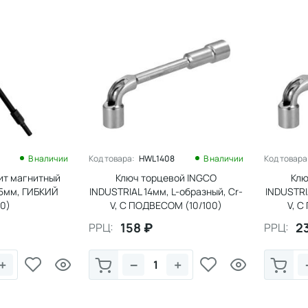
В наличии
Код товара:
HWL1408
В наличии
Код товара
ит магнитный
Ключ торцевой INGCO
Клю
5мм, ГИБКИЙ
INDUSTRIAL 14мм, L-образный, Cr-
INDUSTRIA
20)
V, С ПОДВЕСОМ (10/100)
V, С
158
₽
2
РРЦ:
РРЦ:
+
−
+