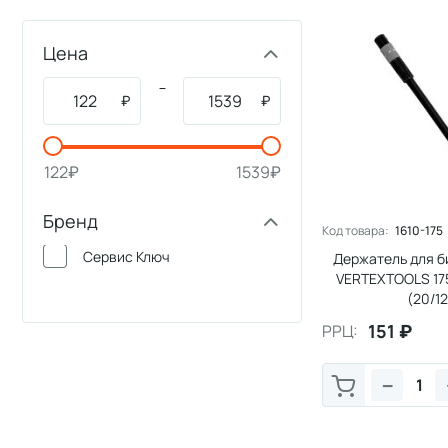
Цена
–
₽
₽
122
₽
1539
₽
Бренд
Код товара:
1610-175
Сервис Ключ
Держатель для б
VERTEXTOOLS 17
(20/1
151
₽
РРЦ:
−