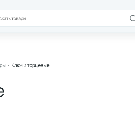
+7(978)180-58-58
Доставка и оплата
Брен
оры
-
Ключи торцевые
е