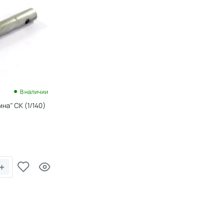
В наличии
на" СК (1/140)
+