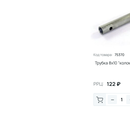
Код товара:
75370
Трубка 8х10 "колом
122
₽
РРЦ:
−