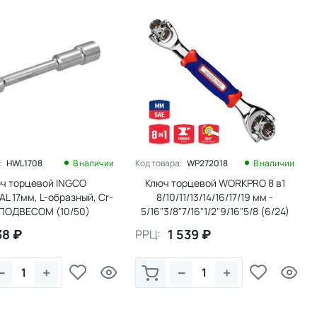
:
HWL1708
В наличии
Код товара:
WP272018
В наличии
ч торцевой INGCO
Ключ торцевой WORKPRO 8 в1
L 17мм, L-образный, Cr-
8/10/11/13/14/16/17/19 мм -
 ПОДВЕСОМ (10/50)
5/16"3/8"7/16"1/2"9/16"5/8 (6/24)
38
₽
1 539
₽
РРЦ:
−
+
−
+