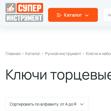
Симферополь
+7(978)
180-58-58
Пн-Пт: 9:00-18:00
Каталог
Главная
-
Каталог
-
Ручной инструмент
-
Ключи и наб
Ключи торцевы
Сортировать по алфавиту: от А до Я