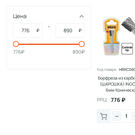
Цена
–
₽
₽
776
₽
890
₽
Код товара:
HRRC06
Борфреза из карб
(ШАРОШКА) INGC
6мм Коническ
обратного к
776
₽
РРЦ:
−