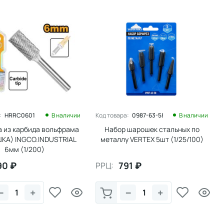
:
HRRC0601
В наличии
Код товара:
0987-63-58
В наличии
 из карбида вольфрама
Набор шарошек стальных по
КА) INGCO.INDUSTRIAL
металлу VERTEX 5шт (1/25/100)
6мм (1/200)
90
₽
791
₽
РРЦ:
−
+
−
+