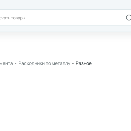
+7(978)180-58-58
Доставка и оплата
Брен
умента
-
Расходники по металлу
-
Разное