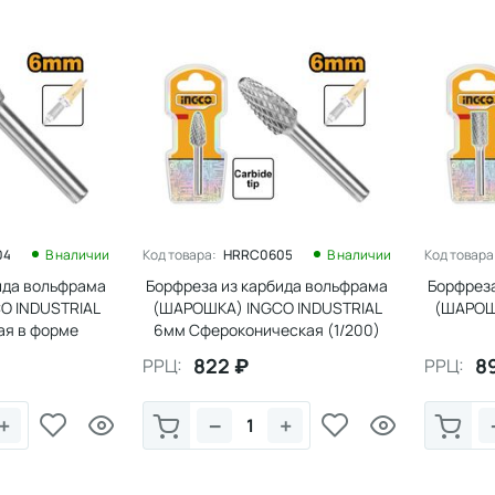
04
В наличии
Код товара:
HRRC0605
В наличии
Код товара
ида вольфрама
Борфреза из карбида вольфрама
Борфреза
O INDUSTRIAL
(ШАРОШКА) INGCO INDUSTRIAL
(ШАРОШ
ая в форме
6мм Сфероконическая (1/200)
(1/200),
822
₽
8
РРЦ:
РРЦ:
+
−
+