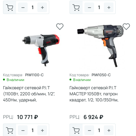
−
+
−
+
Код товара:
PIW1100-C
Код товара:
PIW1050-C
В наличии
В наличии
Гайковерт сетевой P.I.T
Гайковерт сетевой P.I.T
(1100Вт, 2200 об/мин, 1/2",
МАСТЕР 1050Вт, патрон
450Нм, ударный,
квадрат, 1/2, 100/350Нм,
наб.головок),1/5
ударный, наб.головок ,1/4
10 771
₽
6 924
₽
РРЦ:
РРЦ:
−
+
−
+