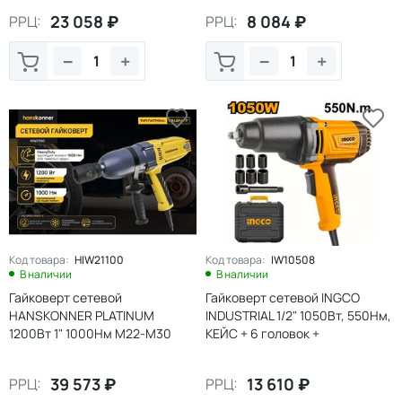
23 058
₽
8 084
₽
РРЦ:
РРЦ:
−
+
−
+
Код товара:
HIW21100
Код товара:
IW10508
В наличии
В наличии
Гайковерт сетевой
Гайковерт сетевой INGCO
HANSKONNER PLATINUM
INDUSTRIAL 1/2" 1050Вт, 550Нм,
1200Вт 1" 1000Нм М22-М30
КЕЙС + 6 головок +
удлинитель(1/2)
39 573
₽
13 610
₽
РРЦ:
РРЦ: