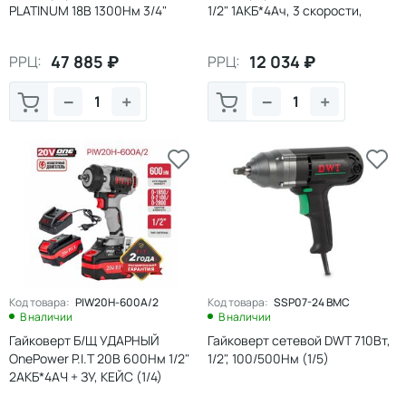
PLATINUM 18В 1300Нм 3/4"
1/2" 1АКБ*4Ач, 3 скорости,
1*6Ач+ЗУ КЕЙС
КЕЙС (1/5)
47 885
₽
12 034
₽
РРЦ:
РРЦ:
−
+
−
+
Код товара:
PIW20H-600A/2
Код товара:
SSP07-24 BMC
В наличии
В наличии
Гайковерт Б/Щ УДАРНЫЙ
Гайковерт сетевой DWT 710Вт,
OnePower P.I.T 20В 600Нм 1/2"
1/2", 100/500Нм (1/5)
2АКБ*4АЧ + ЗУ, КЕЙС (1/4)