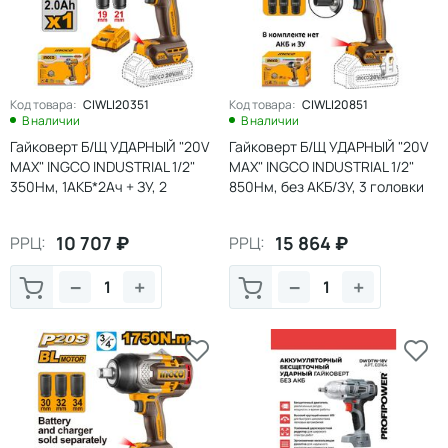
Код товара:
CIWLI20351
Код товара:
CIWLI20851
В наличии
В наличии
Гайковерт Б/Щ УДАРНЫЙ "20V
Гайковерт Б/Щ УДАРНЫЙ "20V
MAX" INGCO INDUSTRIAL 1/2"
MAX" INGCO INDUSTRIAL 1/2"
350Нм, 1АКБ*2Ач + ЗУ, 2
850Нм, без АКБ/ЗУ, 3 головки
головки 17/19мм (6/60)
22/24/27мм (5/30)
10 707
₽
15 864
₽
РРЦ:
РРЦ:
−
+
−
+