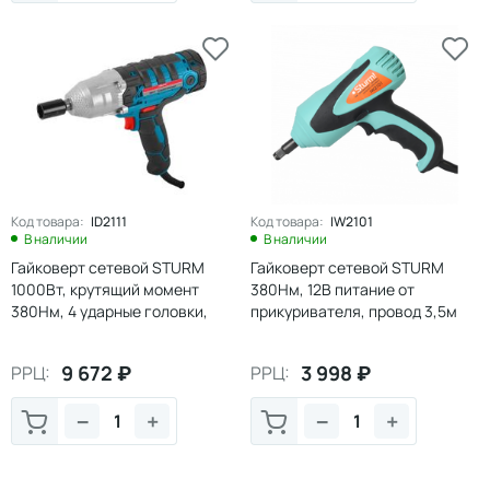
Код товара:
ID2111
Код товара:
IW2101
В наличии
В наличии
Гайковерт сетевой STURM
Гайковерт сетевой STURM
1000Вт, крутящий момент
380Нм, 12В питание от
380Нм, 4 ударные головки,
прикуривателя, провод 3,5м
КЕЙС(1/4)
9 672
₽
3 998
₽
РРЦ:
РРЦ:
−
+
−
+