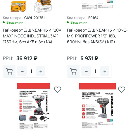
Код товара:
CIWLI201751
Код товара:
E0164
В наличии
В наличии
Гайковерт Б/Щ УДАРНЫЙ "20V
Гайковерт Б/Щ УДАРНЫЙ "ONE-
MAX" INGCO INDUSTRIAL 3/4"
MK" PROFIPOWER 1/2" 18В,
1750Нм, без АКБ и ЗУ (1/4)
600Нм, без АКБ/ЗУ (1/10)
36 912
₽
5 931
₽
РРЦ:
РРЦ:
−
+
−
+