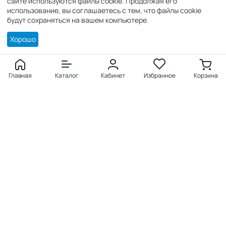
сайте используются файлы cookie. Продолжая его
использование, вы соглашаетесь с тем, что файлы cookie
г. Симферополь,
будут сохраняться на вашем компьютере.
Хорошо
Покупателю
Войти
Главная
Каталог
Кабинет
Избранное
Корзина
Создать учетную запись
Заказы
Избранное
Продукция
Каталог товаров
Бренды