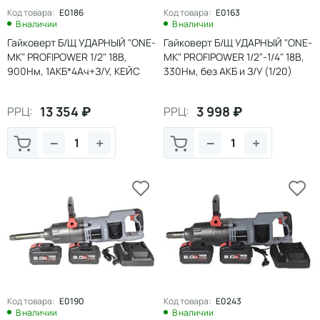
Код товара:
E0186
Код товара:
E0163
В наличии
В наличии
Гайковерт Б/Щ УДАРНЫЙ "ONE-
Гайковерт Б/Щ УДАРНЫЙ "ONE-
MK" PROFIPOWER 1/2" 18В,
MK" PROFIPOWER 1/2"-1/4" 18В,
900Нм, 1АКБ*4Ач+З/У, КЕЙС
330Нм, без АКБ и З/У (1/20)
(1/5)
13 354
₽
3 998
₽
РРЦ:
РРЦ:
−
+
−
+
Код товара:
E0190
Код товара:
E0243
В наличии
В наличии