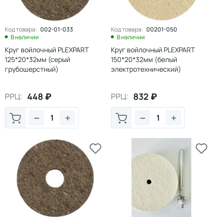
Код товара:
002-01-033
Код товара:
00201-050
В наличии
В наличии
Круг войлочный PLEXPART
Круг войлочный PLEXPART
125*20*32мм (серый
150*20*32мм (белый
грубошерстный)
электротехнический)
448
₽
832
₽
РРЦ:
РРЦ:
−
+
−
+