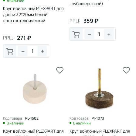
В наличии
грубошерстный)
Круг войлочный PLEXPART для
дрели 32*20мм белый
359
₽
РРЦ:
электротехнический
−
+
271
₽
РРЦ:
−
+
Код товара:
PL-1502
Код товара:
Pl-1073
В наличии
В наличии
Круг войлочный PLEXPART для
Круг войлочный PLEXPART для