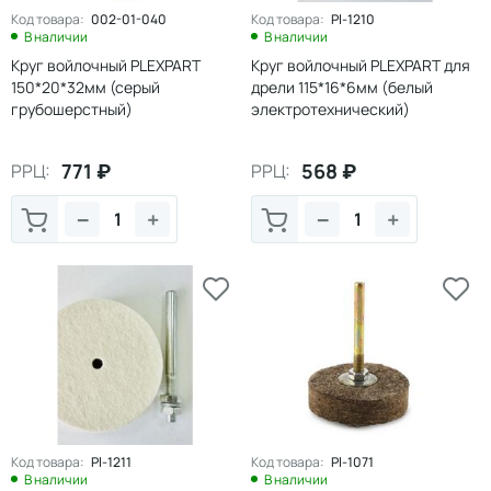
Код товара:
002-01-040
Код товара:
Pl-1210
В наличии
В наличии
Круг войлочный PLEXPART
Круг войлочный PLEXPART для
150*20*32мм (серый
дрели 115*16*6мм (белый
грубошерстный)
электротехнический)
771
₽
568
₽
РРЦ:
РРЦ:
−
+
−
+
Код товара:
Pl-1211
Код товара:
Pl-1071
В наличии
В наличии