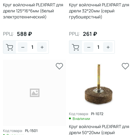
Круг войлочный PLEXPART для
Круг войлочный PLEXPART для
дрели 125*16*6мм (белый
дрели 32*20мм (серый
электротехнический)
грубошерстный)
588
₽
261
₽
РРЦ:
РРЦ:
−
+
−
+
Код товара:
Pl-1072
В наличии
Круг войлочный PLEXPART для
Код товара:
PL-1501
дрели 50*20мм (серый