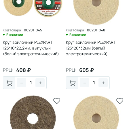
Код товара:
00201-045
Код товара:
00201-048
В наличии
В наличии
Круг войлочный PLEXPART
Круг войлочный PLEXPART
125*10*22,2мм, выпуклый
125*20*32мм (белый
(белый электротехнический)
электротехнический)
408
₽
605
₽
РРЦ:
РРЦ:
−
+
−
+