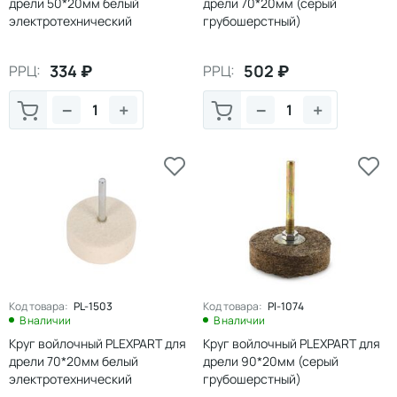
дрели 50*20мм белый
дрели 70*20мм (серый
электротехнический
грубошерстный)
334
₽
502
₽
РРЦ:
РРЦ:
−
+
−
+
Код товара:
PL-1503
Код товара:
Pl-1074
В наличии
В наличии
Круг войлочный PLEXPART для
Круг войлочный PLEXPART для
дрели 70*20мм белый
дрели 90*20мм (серый
электротехнический
грубошерстный)