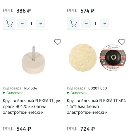
386
₽
574
₽
РРЦ:
РРЦ:
−
+
−
+
Код товара:
PL-1504
Код товара:
00201-030
В наличии
В наличии
Круг войлочный PLEXPART для
Круг войлочный PLEXPART М14,
дрели 90*20мм белый
125*10мм, белый
электротехнический
электротехнический
утолщенный
544
₽
724
₽
РРЦ:
РРЦ: