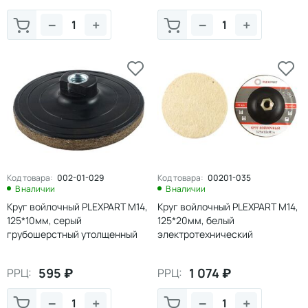
−
+
−
+
Код товара:
002-01-029
Код товара:
00201-035
В наличии
В наличии
Круг войлочный PLEXPART М14,
Круг войлочный PLEXPART М14,
125*10мм, серый
125*20мм, белый
грубошерстный утолщенный
электротехнический
утолщенный
595
₽
1 074
₽
РРЦ:
РРЦ:
−
+
−
+