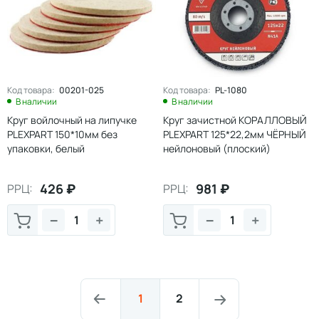
Код товара:
00201-025
Код товара:
PL-1080
В наличии
В наличии
Круг войлочный на липучке
Круг зачистной КОРАЛЛОВЫЙ
PLEXPART 150*10мм без
PLEXPART 125*22,2мм ЧЁРНЫЙ
упаковки, белый
нейлоновый (плоский)
426
₽
981
₽
РРЦ:
РРЦ:
−
+
−
+
1
2