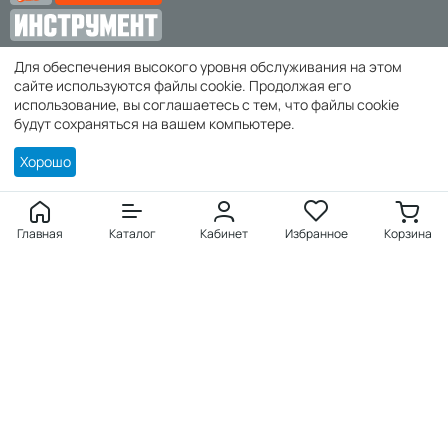
Для обеспечения высокого уровня обслуживания на этом
zakaz@super-instrument.ru
сайте используются файлы cookie. Продолжая его
использование, вы соглашаетесь с тем, что файлы cookie
г. Симферополь,
будут сохраняться на вашем компьютере.
Хорошо
Покупателю
Войти
Главная
Каталог
Кабинет
Избранное
Корзина
Создать учетную запись
Заказы
Избранное
Продукция