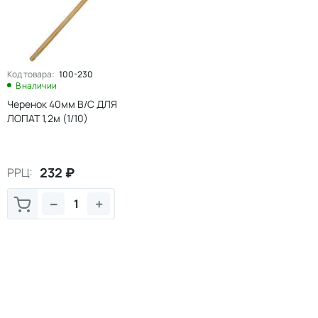
Код товара:
100-230
В наличии
Черенок 40мм В/С ДЛЯ
ЛОПАТ 1,2м (1/10)
232
₽
РРЦ:
−
+